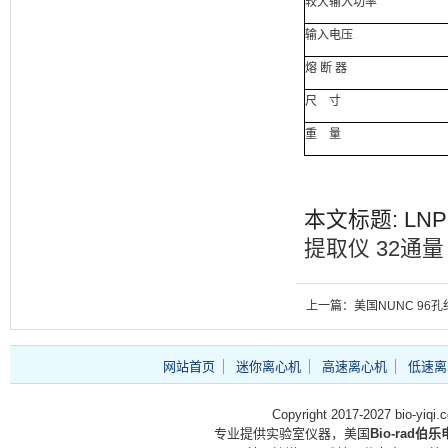
较大输入功率
输入电压
熔
断
器
尺
寸
重
量
本文标题: LNP
提取仪
32通量
上一篇：美国NUNC 96孔
网站首页
迷你离心机
高速离心机
低速离
Copyright 2017-2027 bio-yiq
专业提供实验室仪器，美国
Bio-rad伯