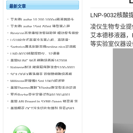
最新文章
LNP-9032核酸提
艾本德Lavibe 10,200,1000ul移液器吸头
2244010001, 2244010002, 2244010003
凌仪生物专业提
艾本德Lavibe 15mL/50mL锥型离心管
2244020001, 2244020002, 2244020003,
Biosicon百思康恒流泵硅胶管 蠕动泵专用软
艾本德移液器，
2244020004
管
LG18R台式高速冷冻离心机，高转速：
等实验室仪器设
18000转/分
Sartorius赛多利斯百得proline plus可调移
液器单道 8道 12道
LNP-9032核酸提取仪，32通量
美国NUNC 96孔细胞培养板167008
Nalgene耐洁 梯度程序降温盒5100-0001
SCILOGEX赛洛捷克 双侧臂细胞培养瓶
CLS-1410-3L
Millipore密理博0.5ml 10KD超滤管
UFC5010BK_UFC5003BK
美国Thermo赛默飞Digital数字型手动可调
移液器4500090
罗氏Roche荧光定量试剂4913914001
美国 ABI PowerUp SYBR Green 预混液 货
号A25742
美国樱花 OCT冷冻切片包埋剂 货号4583