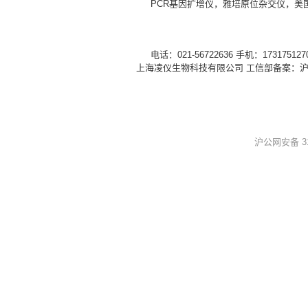
PCR基因扩增仪，雅培原位杂交仪，美国
电话：021-56722636 手机：1731751
上海凌仪生物科技有限公司 工信部备案：
沪
沪公网安备 310