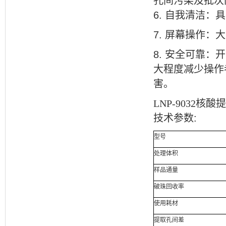
孔间污染及批次
6.
自我清洁：具
7.
屏幕操作：大
8.
安全可靠：开
大程度减少操作
害。
LNP-9032核
技术参数
:
型号
处理体积
样品通量
破珠回收率
使用耗材
提取孔间差