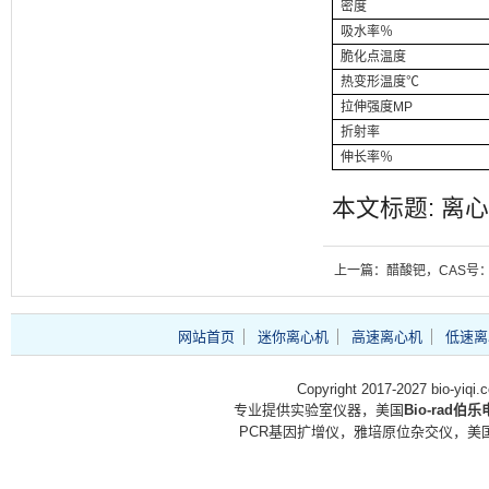
密度
吸水率％
脆化点温度
热变形温度℃
拉伸强度MP
折射率
伸长率％
本文标题: 离心
上一篇：醋酸钯，CAS号：33
网站首页
迷你离心机
高速离心机
低速离
Copyright 2017-2027 bio-yiq
专业提供实验室仪器，美国
Bio-rad伯
PCR基因扩增仪，雅培原位杂交仪，美国