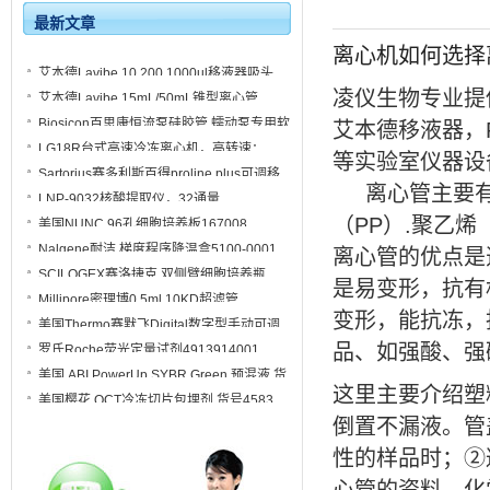
最新文章
离心机如何选择离心管 
艾本德Lavibe 10,200,1000ul移液器吸头
2244010001, 2244010002, 2244010003
凌仪生物专业提
艾本德Lavibe 15mL/50mL锥型离心管
2244020001, 2244020002, 2244020003,
Biosicon百思康恒流泵硅胶管 蠕动泵专用软
艾本德移液器，
2244020004
管
LG18R台式高速冷冻离心机，高转速：
等实验室仪器设
18000转/分
Sartorius赛多利斯百得proline plus可调移
离心管主要有
液器单道 8道 12道
LNP-9032核酸提取仪，32通量
（PP）.聚乙
美国NUNC 96孔细胞培养板167008
Nalgene耐洁 梯度程序降温盒5100-0001
离心管的优点是
SCILOGEX赛洛捷克 双侧臂细胞培养瓶
是易变形，抗有
CLS-1410-3L
Millipore密理博0.5ml 10KD超滤管
UFC5010BK_UFC5003BK
变形，能抗冻，
美国Thermo赛默飞Digital数字型手动可调
移液器4500090
品、如强酸、强
罗氏Roche荧光定量试剂4913914001
美国 ABI PowerUp SYBR Green 预混液 货
这里主要介绍塑
号A25742
美国樱花 OCT冷冻切片包埋剂 货号4583
倒置不漏液。管
性的样品时；②