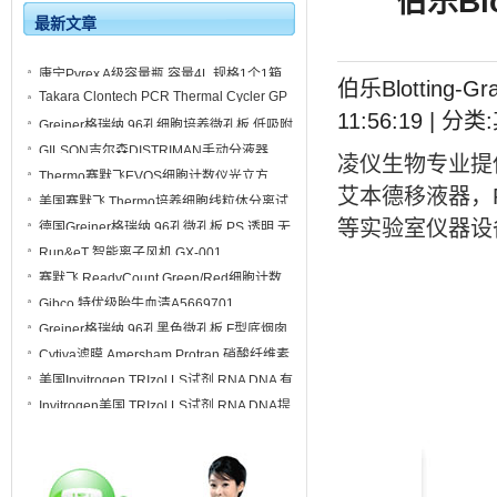
伯乐Blo
最新文章
康宁Pyrex A级容量瓶 容量4L 规格1个1箱
伯乐Blotting-Gr
5640-4L
Takara Clontech PCR Thermal Cycler GP
进口梯度PCR仪 WN400
11:56:19 | 
Greiner格瑞纳 96孔细胞培养微孔板 低吸附
透明 U形底 带盖子650970
GILSON吉尔森DISTRIMAN手动分液器
凌仪生物专业提
F164001 量程：1µL-1.25mL
Thermo赛默飞EVOS细胞计数仪光立方
GFP 2.0
艾本德移液器，
美国赛默飞 Thermo培养细胞线粒体分离试
剂盒89874
等实验室仪器设
德国Greiner格瑞纳 96孔微孔板 PS 透明 无
菌 100个/箱 650161
Run&eT 智能离子风机 GX-001
赛默飞 ReadyCount Green/Red细胞计数
仪用 活力染色剂A49905
Gibco 特优级胎牛血清A5669701
A5669401 A5669402
Greiner格瑞纳 96孔黑色微孔板 F型底烟囱
形 非灭菌 无盖 表面无处理655209
Cytiva滤膜 Amersham Protran 硝酸纤维素
蛋0.2NC白质印迹膜10600001
美国Invitrogen TRIzol LS试剂 RNA DNA 有
机提取 10296028CN
Invitrogen美国 TRIzol LS试剂 RNA DNA提
取 100毫升 10296010CN