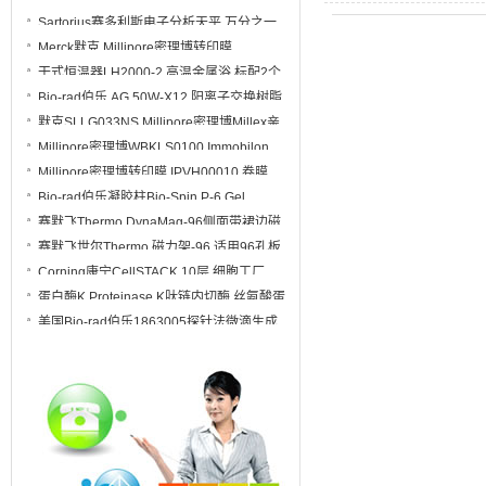
89810 包装250个插件
Sartorius赛多利斯电子分析天平 万分之一
120g 内校BSA124I-1CCN
Merck默克 Millipore密理博转印膜
ISEQ00010卷膜 0.2um
干式恒温器LH2000-2 高温金属浴 标配2个
模块
Bio-rad伯乐 AG 50W-X12 阳离子交换树脂
1421641
默克SLLG033NS Millipore密理博Millex亲
水PTFE针式过滤器SLLG033NB
Millipore密理博WBKLS0100 Immobilon
SLLG033NK
Western化学发光HRP底物 WBKLS0500
Millipore密理博转印膜 IPVH00010 卷膜
27cmx3.75m PVDF材质
Bio-rad伯乐凝胶柱Bio-Spin P-6 Gel
Columns Tris Buffer货号7326227
赛默飞Thermo DynaMag-96侧面带裙边磁
力架12027
赛默飞世尔Thermo 磁力架-96 适用96孔板
PCR板 AM10027
Corning康宁CellSTACK 10层 细胞工厂
3271 细胞培养室
蛋白酶K Proteinase K肽链内切酶 丝氨酸蛋
白酶BS080-100mg
美国Bio-rad伯乐1863005探针法微滴生成
油 Droplet Generation Oil for Probes